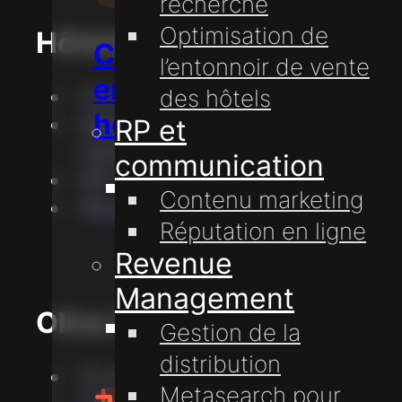
recherche
Optimisation de
Hôtels
Conseil
l’entonnoir de vente
en
Conseil en hôtellerie
des hôtels
hôtellerie
Marketing Digital
RP et
hôtelier
communication
RP et communication
Communication
Contenu marketing
Revenue Management
avec
Réputation en ligne
les
Revenue
voyageurs
Management
Olive & Lake
Technologie
Gestion de la
hôtelière
distribution
À propos
Metasearch pour