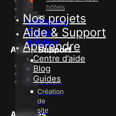
Contact
hôtels
Blog
Nos projets
Guides
Marketing
Aide & Support
Digital
hôtelier
Apprendre
Aide & Support
Centre d’aide
Stratégie
Support
Blog
Digital
Centre d'aide
Guides
Marketing
Accès client
Création
de
site
Agences