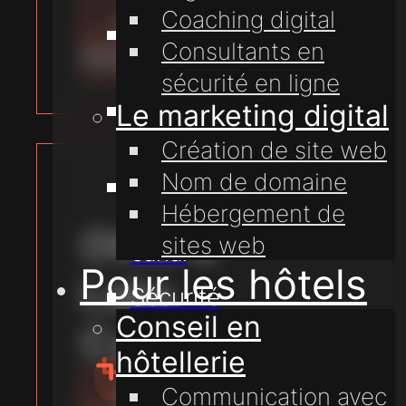
Coaching digital
ACCÈS
Coaching
Consultants en
CLIENT
digital
sécurité en ligne
Transformation
Le marketing digital
digitale
Création de site web
Nom de domaine
Communication
Hébergement de
multi-
Olive &
sites web
canal
Pour les hôtels
Lake
Sécurité
Conseil en
en ligne
Cambodge
hôtellerie
ACCÈS
Communication avec