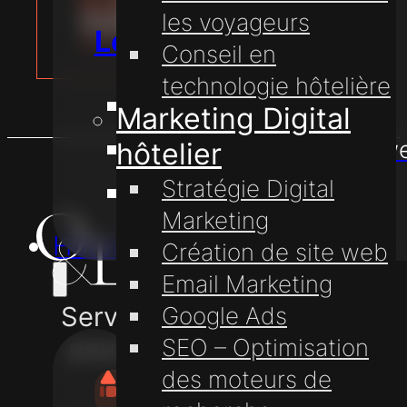
CLIENT
les voyageurs
Le marketing digital
Conseil en
technologie hôtelière
Création de site web
Marketing Digital
Hébergement de sites w
hôtelier
Stratégie Digital
Nom de domaine
Marketing
Hôtels
Création de site web
Email Marketing
Service professionnel
Google Ads
pour les passionnés.
SEO – Optimisation
des moteurs de