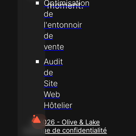
Optimisation
moment.
de
l'entonnoir
de
vente
S'ABONNER
Audit
de
Site
Web
Hôtelier
© 2026 - Olive & Lake
Politique de confidentialité