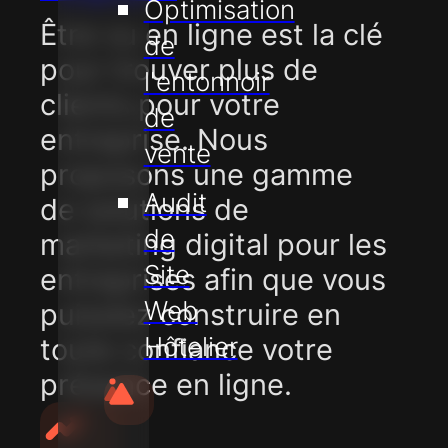
Optimisation
Être vu en ligne est la clé
de
pour trouver plus de
l'entonnoir
clients pour votre
de
entreprise. Nous
vente
proposons une gamme
Audit
de solutions de
de
marketing digital pour les
Site
entreprises afin que vous
Web
puissiez construire en
Hôtelier
toute confiance votre
présence en ligne.