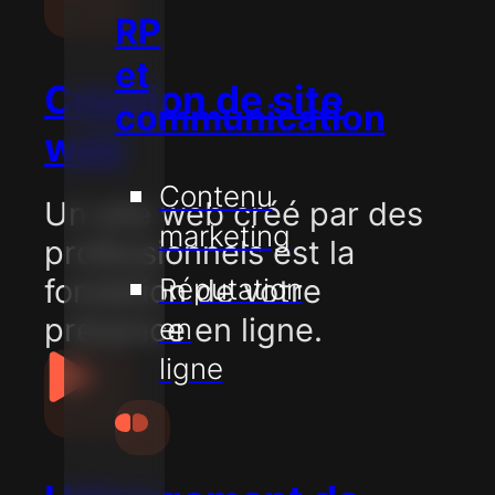
RP
et
Création de site
communication
web
Contenu
Un site web créé par des
marketing
professionnels est la
fondation de votre
Réputation
présence en ligne.
en
ligne