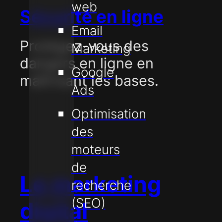
web
Sécurité en ligne
Email
Protégez-vous des
Marketing
dangers en ligne en
Google
maîtrisant les bases.
Ads
Optimisation
des
moteurs
de
Le marketing
recherche
(SEO)
digital