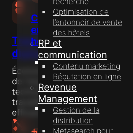
recherche
Optimisation de
Conseil
l’entonnoir de vente
en
des hôtels
Transformation
hôtellerie
RP et
digitale
communication
Communication
Contenu marketing
Économisez du temps et
avec
Réputation en ligne
de l'argent en utilisant la
les
Revenue
technologie pour
voyageurs
Management
travailler plus
Technologie
Gestion de la
efficacement.
hôtelière
distribution
Metasearch pour