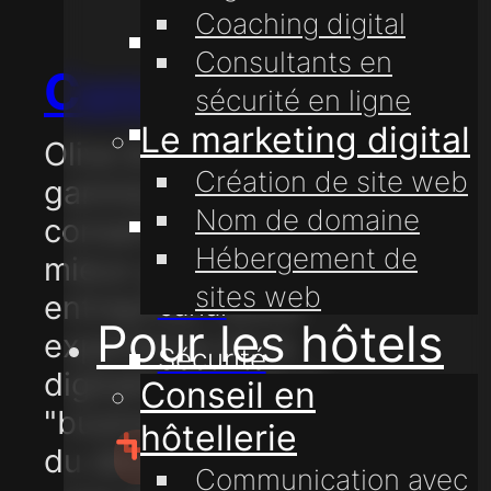
Coaching digital
Coaching
Consultants en
Consultation
digital
sécurité en ligne
Transformation
Le marketing digital
Olive & Lake propose une
digitale
Création de site web
gamme de services de
Nom de domaine
Communication
conseil pour vous aider à
Hébergement de
multi-
mieux gérer votre
sites web
entreprise. Notre
canal
Pour les hôtels
experience de la
Sécurité
digitalisation, de la
Conseil en
en ligne
"business intelligence" et
hôtellerie
du développement peut
Communication avec