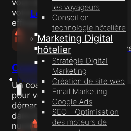
vous aider à développer
les voyageurs
votre entreprise plus
Le marketing digital
Conseil en
efficacement.
technologie hôtelière
Création de site web
Marketing Digital
Hébergement de sites w
hôtelier
Stratégie Digital
Nom de domaine
Coaching digital
Marketing
Hôtels
Création de site web
Un coaching individuel
Email Marketing
pour vous aider à
Google Ads
démarrer du bon pied
SEO – Optimisation
dans le monde
des moteurs de
numérique.