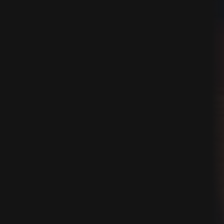
noir de vente
ier
n