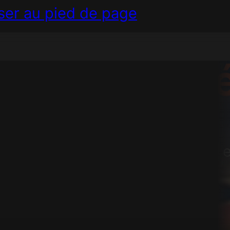
ser au pied de page
 aidons
à s
es pour éviter 99 % des délits e