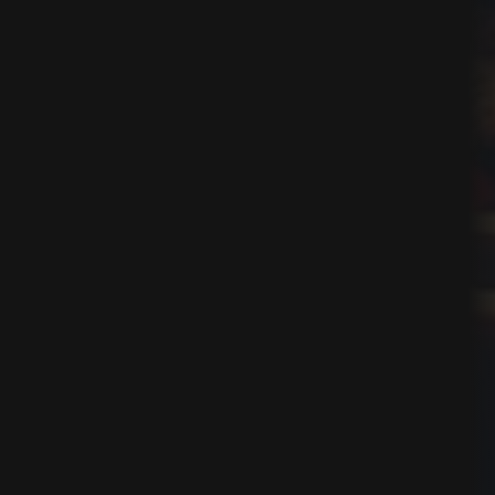
elier
ing
rs de recherche (SEO)