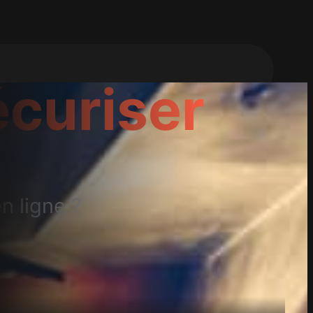
écuriser
n ligne ?