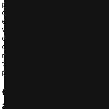
préférable d’avoir une
disparité de prix. Par
exemple, vous pourriez
vouloir concentrer vos efforts
de distribution sur une OTA
qui vous envoie le plus de
réservations ou qui a des
taux de commission
préférables.
Quels sont les
avantages de la