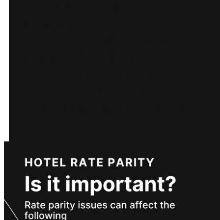
Confiance et intégrité de
la marque
Attentes, satisfaction et
fidélité des clients
Réservations directes
Marges bénéficiaires
Conformité réglementaire