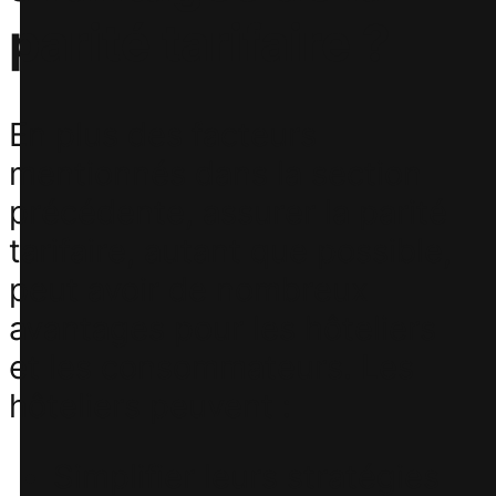
parité tarifaire ?
En plus des facteurs
mentionnés dans la section
précédente, assurer la parité
tarifaire, autant que possible,
peut avoir de nombreux
avantages pour les hôteliers
et les consommateurs. Les
hôteliers peuvent :
Simplifier leurs stratégies