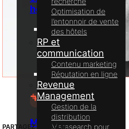
recherche
hôtellerie
Optimisation de
l’entonnoir de vente
Communication
des hôtels
avec
RP et
les
communication
voyageurs
Contenu marketing
Réputation en ligne
Technologie
Revenue
hôtelière
Management
Gestion de la
distribution
Marketing
Metasearch pour
PARTAGEZ CE GUIDE !