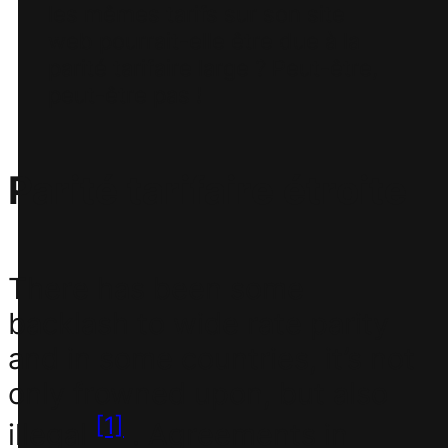
les mêmes tarifs sur son site
web pourrait-elle être due à la
parité tarifaire large ? Peut-être,
peut-être pas !
Parité tarifaire étroite
There has been some
backlash to wide rate parity
and in some countries, it’s not
only frowned upon, but also
[1]
illegal
. Agreements in