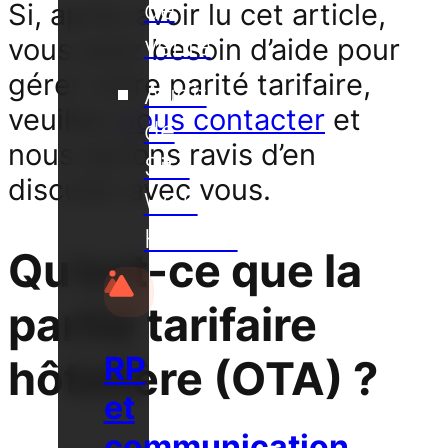
de
Si, après avoir lu cet article,
vente
vous avez besoin d’aide pour
gérer votre parité tarifaire,
Audit
veuillez
nous contacter
et
de
nous serions ravis d’en
Site
discuter avec vous.
Web
Hôtelier
Qu’est-ce que la
parité tarifaire
RP
hôtelière (OTA) ?
et
communication