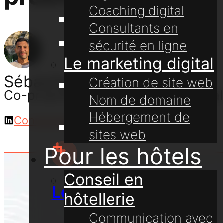
Coaching digital
Coaching digital
Consultants en
Transformation
sécurité en ligne
digitale
Le marketing digital
Sébastien Olive
Création de site web
Communication
Co-propriétaire et consultant digital
Nom de domaine
multi-canal
Hébergement de
Connectez-vous avec moi sur LinkedIn
Sécurité en ligne
sites web
Pour les hôtels
Conseil en
Le marketing digital
hôtellerie
Communication avec