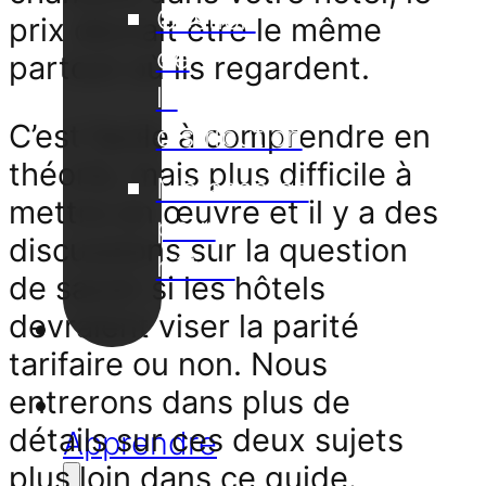
Gestion
prix devrait être le même
de
partout où ils regardent.
la
C’est facile à comprendre en
distribution
théorie, mais plus difficile à
Metasearch
mettre en œuvre et il y a des
pour
discussions sur la question
hôtels
de savoir si les hôtels
devraient viser la parité
Nos
tarifaire ou non. Nous
projets
entrerons dans plus de
Support
détails sur ces deux sujets
Apprendre
plus loin dans ce guide.