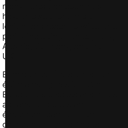
many European countries
have allowed for a more
lenient approach to wide rate
parity including France, Italy,
Austria, Germany, and the
UK.
Bien que les États-Unis aient
été moins agressifs qu’en
Europe, les discussions et les
actions juridiques ont
également conduit à un
changement dans l’industrie,