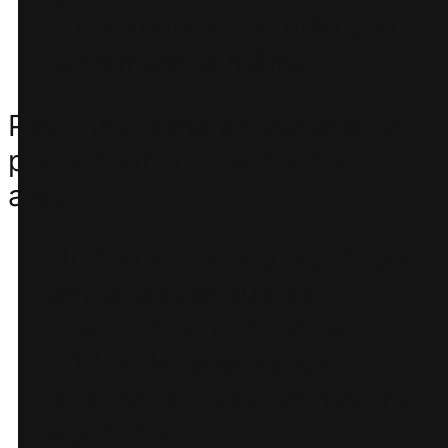
consommateurs, même si
le tarif est le même.
Pour l’industrie en général, la
parité tarifaire peut aider
avec :
Un terrain de jeu équitable
entre les canaux de
réservation incluant les
OTA et la réservation
directe qui crée un marché
équitable.