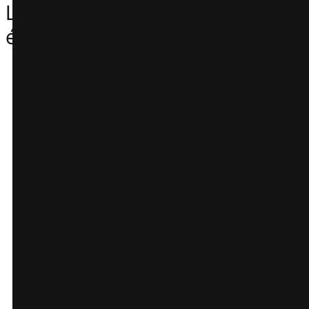
Les consommateurs peuvent
également être avantagés :
Transparence et équité –
les consommateurs
peuvent bénéficier d’une
tarification claire et
cohérente facilitant la
comparaison des options.
Confiance dans la
réservation – savoir que le
prix ne variera pas
significativement entre les