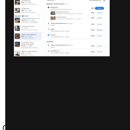
Nous ne connaissons pas
l’accord de cet hôtel, mais voici
un exemple de parité tarifaire
étroite. Leur site web est moins
cher que toutes les OTA
principales.
Cela permet aux hôtels plus