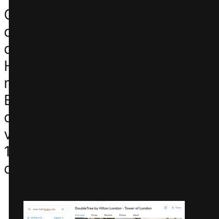
Comme vous pouvez le voir
dans la capture d’écran ci-
dessous, le DoubleTree by
Hilton London propose le
même tarif à Agoda,
Booking.com et leur site web
officiel. Au moment de la
vérification, le tarif était de
178 $ / nuit sur tous les
canaux de vente.