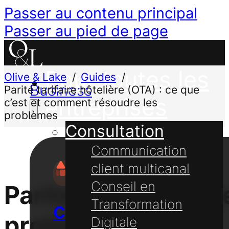
Passer au contenu principal
Passer au pied de page
Pour toutes les
Olive & Lake
Guides
Business
Parité tarifaire hôtelière (OTA) : ce que
entreprises
c’est et comment résoudre les
problèmes
Consultation
Communication
client multicanal
Conseil en
Parité tarifaire hô
Transformation
Conseil
problèmes
Digitale