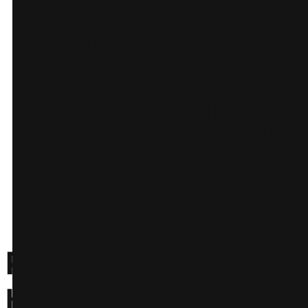
Stabilité du marché – en
prévenant les fluctuations
de prix et la sous-cotation,
la parité tarifaire contribue
à un environnement de
marché plus stable, ce qui
peut être bénéfique pour
la santé à long terme de
l’industrie hôtelière.
Pourquoi certains
hôtels sont-ils