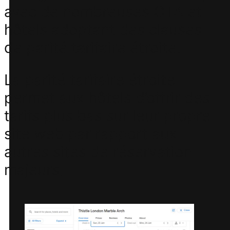
avec de nombreuses OTA et
hôtels adoptant des clauses
de parité tarifaire étroite.
La parité tarifaire étroite
permet aux hôtels d’offrir des
tarifs plus bas sur leur propre
site web par rapport aux
autres sites de réservation
majeurs.