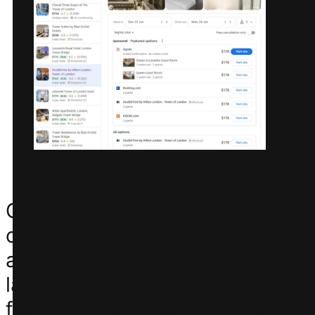
Comme vous le découvrirez
ci-dessous dans ce guide, il y
a parfois des problèmes avec
la parité tarifaire causés sans
faute de l’hôtel. Les OTA vont