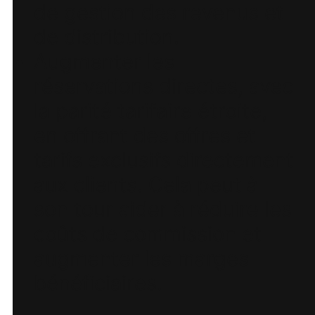
de gestion des revenus et
de distribution.
Augmenter les
réservations directes, avec
la parité tarifaire étroite,
en offrant des offres et
tarifs exclusifs directement
aux clients. Cela peut à
son tour aider à réduire les
coûts de commission et
augmenter les marges
bénéficiaires.