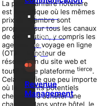
La parité tarifaire hôtelière
est la pratique où les mêmes
Contenu
prix de chambre sont
marketing
proposés sur tous les canaux
de distribution, y compris les
Réputation
agences de voyage en ligne
en
(OTA), le moteur de
ligne
réservation du site web et
tierce
toute autre plateforme
.
Cela signifie que peu importe
Revenue
où les clients potentiels
Management
cherchent à acheter une
chambre dans votre hôtel, le