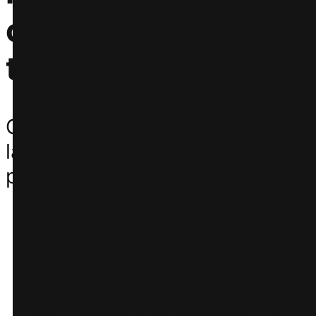
contre la parité
tarifaire ?
Certains hôtels n’aiment pas
la parité tarifaire pour
plusieurs raisons incluant :
Flexibilité tarifaire limitée –
les accords de parité
tarifaire peuvent
restreindre la capacité