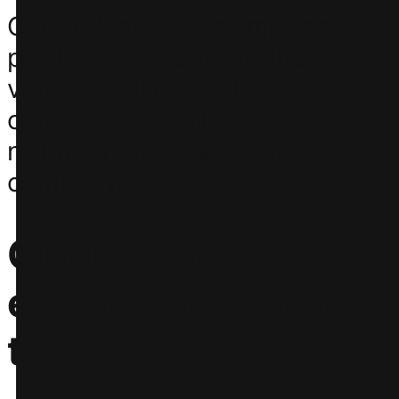
Cependant, cela n’empêche
pas les OTA de restreindre
votre visibilité si elles
constatent qu’elles
n’obtiennent pas de prix
compétitifs.
Quel est un
exemple de parité
tarifaire ?