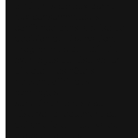
différents canaux donne
aux consommateurs
confiance dans la prise de
décision de réservation.
Programmes de fidélité et
avantages de réservation
directe – les hôtels
peuvent offrir des
avantages
supplémentaires pour
réserver directement ce
qui améliorera leur valeur
globale pour les