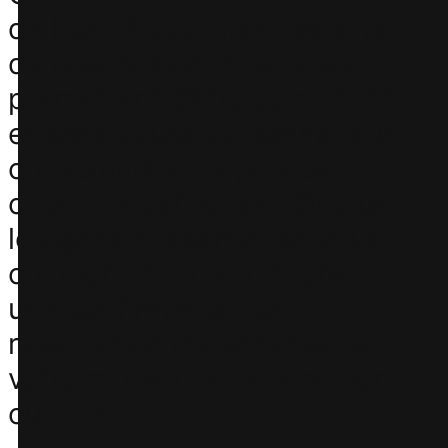
de liberté pour fixer les prix
de réservation directe leur
permettant d’être compétitifs
et sans doute de donner aux
consommateurs plus de
choix. Le défi ici est d’inciter
les gens à réserver en vous
contactant au lieu d’obtenir
une confirmation de
réservation instantanée de
votre moteur de réservation
ou OTA.