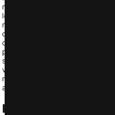
régulièrement « jouer » avec
leurs prix pour se sous-coter
mutuellement et prendre la
différence sur leur
commission. Pourquoi
pourriez-vous demander ? Je
suppose que la seule raison
viable est pour la part de
marché pour garder leurs
actionnaires heureux !
Pourquoi la parité