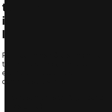
tarifaire est-elle
importante pour
les hôteliers ?
Pour certains hôtels, la parité
tarifaire est importante car
elle peut affecter les
domaines suivants :
Classements OTA (et donc
visibilité)